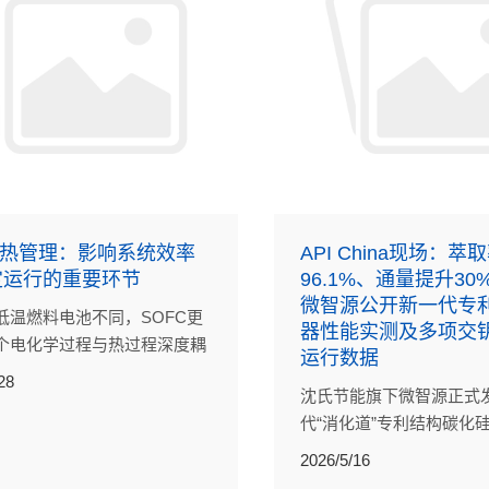
C热管理：影响系统效率
API China现场：萃
定运行的重要环节
96.1%、通量提升3
微智源公开新一代专
低温燃料电池不同，SOFC更
器性能实测及多项交
个电化学过程与热过程深度耦
运行数据
温能量转换系统。热管理水平
28
沈氏节能旗下微智源正式
定着系统整体性能。
代“消化道”专利结构碳化
应器。此次发布的新一代
2026/5/16
道反应器，是流道设计、