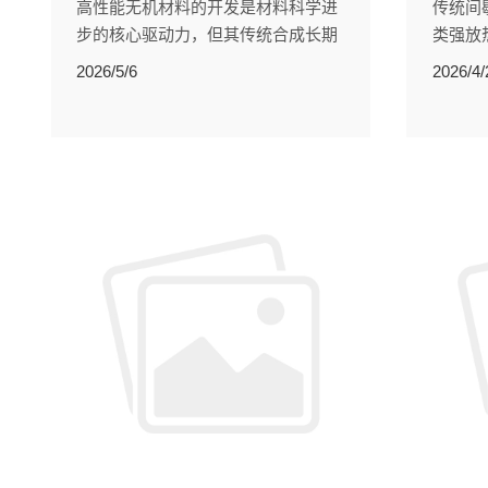
高性能无机材料的开发是材料科学进
传统间
步的核心驱动力，但其传统合成长期
类强放
受限于低效的间歇式批次生产。
续流技
2026/5/6
2026/4/
《Scientific Reports》发表的一项研
反应领
究，为这类材料的制备带来了突破性
改进。研究团队设计了一套简洁高效
的连续流反应器。