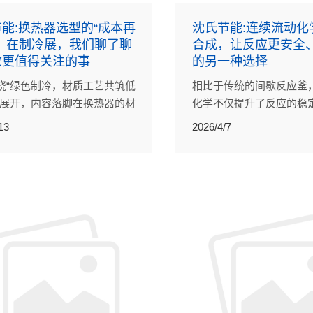
能:换热器选型的“成本再
沈氏节能:连续流动化
”：在制冷展，我们聊了聊
合成，让反应更安全
数更值得关注的事
的另一种选择
绕“绿色制冷，材质工艺共筑低
相比于传统的间歇反应釜
”展开，内容落脚在换热器的材
化学不仅提升了反应的稳
艺，以及整机选型中那些容易
性，还能通过多级串联实
13
2026/4/7
带过的细节。
合成。它减少了人工干预
传统工艺难以实现的化学
能。