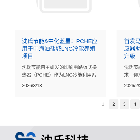
沈氏节能&中化蓝星：PCHE应
首发马
用于中海油盐城LNG冷能养殖
应器
项目
升级
沈氏节能自主研发的印刷电路板式换
沈氏节
热器（PCHE）作为LNG冷能利用系
求，迎
统的核心设备，为这一跨界联动提供
家上市
2026/3/13
2026/2/
了技术支撑。
式交付
1
2
3
4