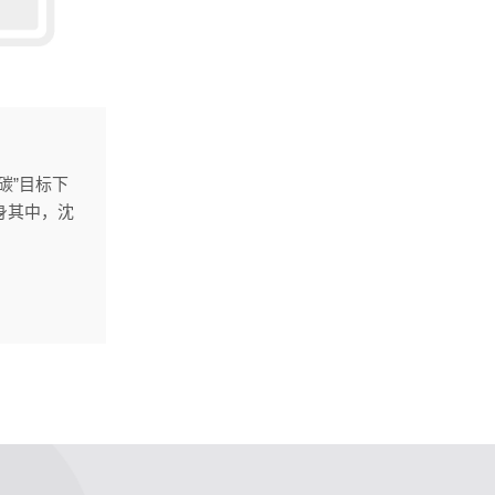
碳”目标下
身其中，沈
者的担当，
为行业发展