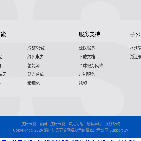
节能
服务支持
子公
冷链/冷藏
沈氏服务
杭州
品
绿色电力
下载文档
浙江
舶
氢能源
全球服务网络
 航天
动力总成
定制服务
体
精细化工
视频
沈氏节能
新闻
沈氏节能
常见问题
隐私声明
服务条款
Copyright © 2026 温州沈氏节省网络股票价格较少新公司 Support By