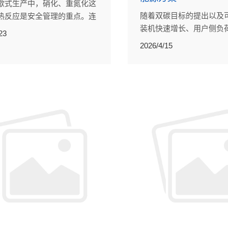
歇式生产中，硝化、重氮化这
随着双碳目标的提出以及
热反应是安全管理的重点。连
装机快速增长、用户侧负
术经过多年发展，在强放热快
23
变化，电网面临诸多问题
域已有一些工业规模应用。
2026/4/15
SOFC模块化发电和高温
电解水制氢（SOEC）储
电力系统发展带来难得的