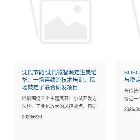
沈氏节能:沈氏微智源走进美诺
SOF
华：一场连续流技术培训，现
与稳
场敲定了联合研发项目
与传统
培训围绕三个主题展开：小试开发方
接近一
法论、工业化放大的风控要点、自研
合的高
2026/5/
微通道设备及沈氏节能。提问主要聚
直接决
2026/6/10
焦在两个点上：小试阶段的工艺开发
做到什么程度才算可靠，放大过程中
反应热的评估能不能更量化。