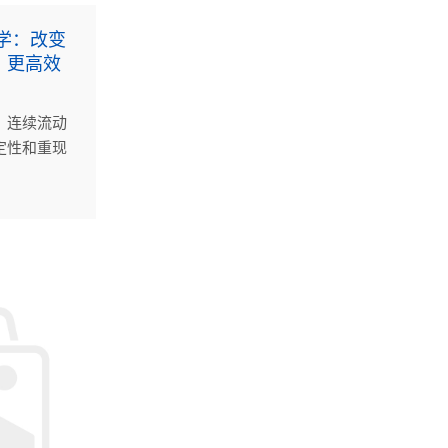
学：改变
、更高效
，连续流动
定性和重现
现多步连续
，也让一些
路径成为可