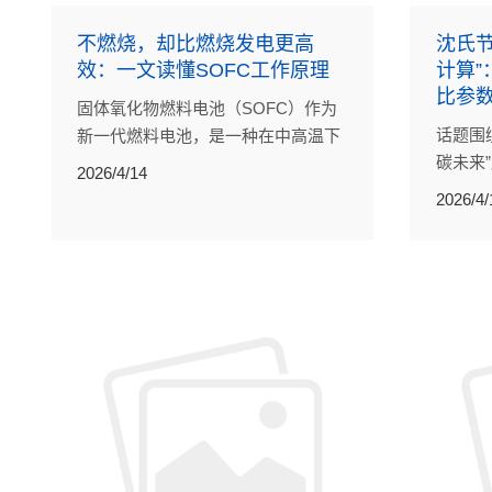
不燃烧，却比燃烧发电更高
沈氏节
效：一文读懂SOFC工作原理
计算
比参
固体氧化物燃料电池（SOFC）作为
话题围
新一代燃料电池，是一种在中高温下
碳未来
直接将燃料的化学能高效、低碳、环
2026/4/14
料、工
保地转化成电能的发电装置。
2026/4/
被一笔