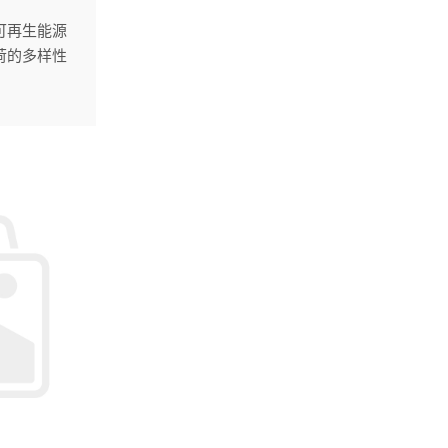
可再生能源
荷的多样性
与挑战。
固体氧化物
能技术将为
机遇。