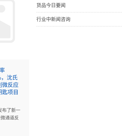
货品今日要闻
行业中新闻咨询
取率
0%，沈氏
利微反应
钥匙项目
发布了新一
硅微通道反
碳化硅微通
材料配方与