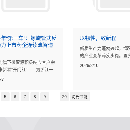
年“第一车”：螺旋管式反
以韧性，致新程
助力上市药企连续流智造
新质生产力蓬勃兴起，“双
的产业变革蹄疾步稳。置
能旗下微智源积极响应客户需
氏节能以低碳热管理先行
2026/2/10
来新春“开门红”——为浙江一
用技术突破、落地成果，
药企定制的连续流撬装系统正
添砖加瓦。
27
启运。
5
6
7
8
9
...
20
沈氏节能: