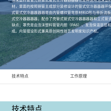
泡沫塑料管管壳铜管式管式空冷器器器器也是种施用泡沫塑
材，里面的按照铜管主成部分装修设计的管式空冷器器器环
式管式空冷器器器器是由内管螺纹管弯原材料Ω形与带折流
式空冷器器器器；配合了壳管式管式空冷器器器器和立式管
缺点；罩壳是由泡沫塑料管管内胆（PA6）、发泡保温层层
成。内管摆设形式兼具原创网性技艺发明家知识产权。
技术特点
工作原理
技术特点