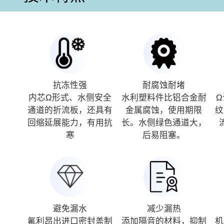
抗冻性强
耐腐蚀耐堵
内芯Ω形式、水侧安全
水利塑料件比铝合金耐
通道的折流板，还具有
金属腐蚀，使用期限
纹
回缩延展能力，有用抗
长。水侧绿色通道大，
寒
后易阻塞。
避免漏水
减少漏热
氟利昂出进口密封盖制
添加隔音的材料，抑制
机