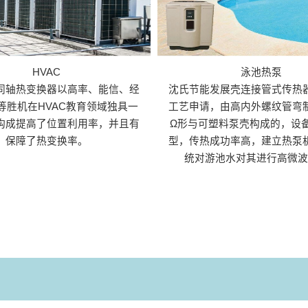
HVAC
泳池热泵
同轴热变换器以高率、能信、经
沈氏节能发展壳连接管式传热
等胜机在HVAC教育领域独具一
工艺申请，由高内外螺纹管弯
构成提高了位置利用率，并且有
Ω形与可塑料泵壳构成的，设
保障了热变换率。
型，传热成功率高，建立热泵
统对游池水对其进行高微波