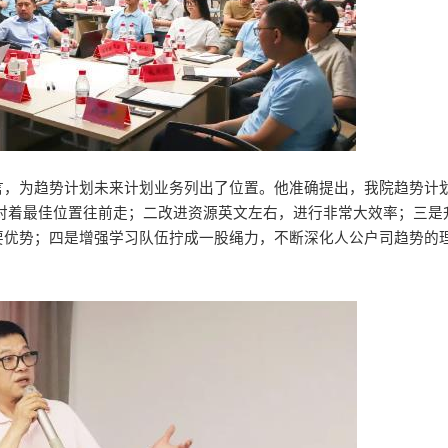
言，为趋势计划未来计划业务列出了位置。他准确提出，我院趋势计
对着最佳位置往前走；二改进资源英文左右，进行非常大效率；三是
要优势；四是增强学习队伍拧成一股绳力，不断深化人公户司趋势的